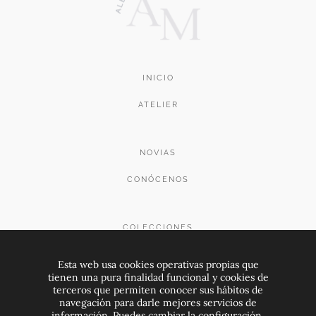
INICIO
ATELIER
NOVIAS
CONÓCENOS
COLECCIONES
CONTACTO
Esta web usa cookies operativas propias que
tienen una pura finalidad funcional y cookies de
terceros que permiten conocer sus hábitos de
navegación para darle mejores servicios de
PREGUNTAS FRECUENTES
información. Puedes cambiar la configuración,