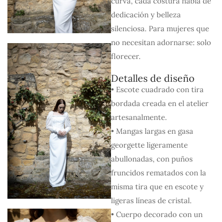
curva, cada costura habla de
dedicación y belleza
silenciosa. Para mujeres que
no necesitan adornarse: solo
florecer.
Detalles de diseño
• Escote cuadrado con tira
bordada creada en el atelier
artesanalmente.
• Mangas largas en gasa
georgette ligeramente
abullonadas, con puños
fruncidos rematados con la
misma tira que en escote y
ligeras líneas de cristal.
• Cuerpo decorado con un