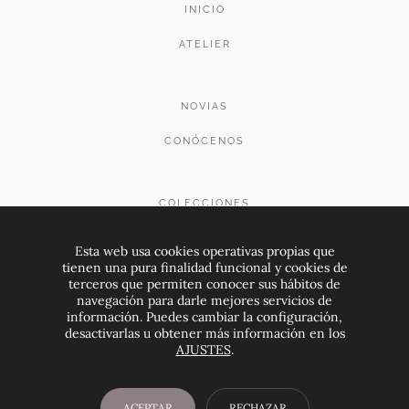
INICIO
ATELIER
NOVIAS
CONÓCENOS
COLECCIONES
CONTACTO
Esta web usa cookies operativas propias que
tienen una pura finalidad funcional y cookies de
terceros que permiten conocer sus hábitos de
navegación para darle mejores servicios de
PREGUNTAS FRECUENTES
información. Puedes cambiar la configuración,
desactivarlas u obtener más información en los
info@albamoral.com
644 386 304
AJUSTES
.
INSTAGRAM
FACEBOOK
ACEPTAR
RECHAZAR