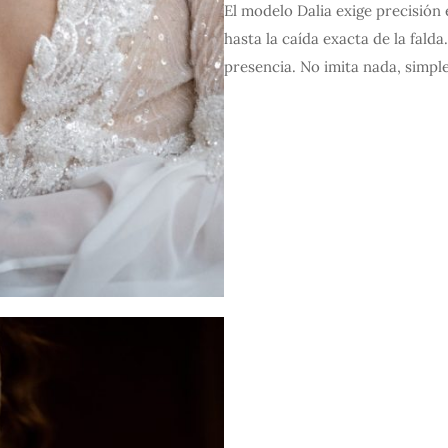
El modelo Dalia exige precisión
hasta la caída exacta de la fald
presencia. No imita nada, simpl